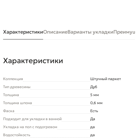
Характеристики
Описание
Варианты укладки
Преимуще
Характеристики
Коллекция
Штучный паркет
Тип древесины
Дуб
Толщина
5 мм
Толщина шпона
0,6 мм
Фаска
Есть
Подходит для укладки в ванной
Да
Укладка на пол c подогревом
да
Водостойкость
да