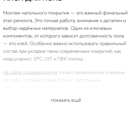
Монтаж напольного покрытия — это важный финальный
этап ремонта. Это точная работа, внимание к деталям и
выбор надёжных материалов. Один из ключевых
компонентов, от которого зависит долговечность пола
— это клей. Особенно важно использовать правильный
состав при укладке таких современных покрытий, как
кварцпаркет, SPC, LVT и ПВХ плитка.
На сайте производителя
только проверенные клеевые
составы, которые совместимы с напольными
покрытиями Quartz Parquet, Fargo, Home Expert и
раскрывают их преимущества по максимуму.
показать ещё
Зачем нужен качественный клей?
Многие воспринимают клей как вспомогательный