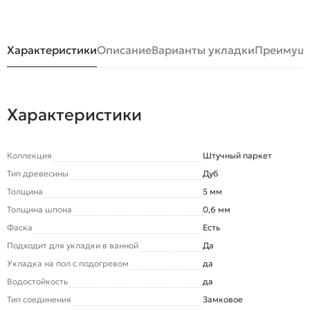
Характеристики
Описание
Варианты укладки
Преимуще
Характеристики
Коллекция
Штучный паркет
Тип древесины
Дуб
Толщина
5 мм
Толщина шпона
0,6 мм
Фаска
Есть
Подходит для укладки в ванной
Да
Укладка на пол c подогревом
да
Водостойкость
да
Тип соединения
Замковое