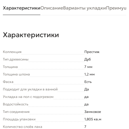
Характеристики
Описание
Варианты укладки
Преимуще
Характеристики
Коллекция
Престиж
Тип древесины
Дуб
Толщина
7 мм
Толщина шпона
1,2 мм
Фаска
Есть
Подходит для укладки в ванной
Да
Укладка на пол c подогревом
да
Водостойкость
да
Тип соединения
Замковое
Площадь упаковки
1,805 кв.м
Количество слоёв лака
7