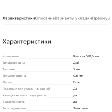
Характеристики
Описание
Варианты укладки
Преимуще
Характеристики
Коллекция
Классик 5/0,6 мм
Тип древесины
Дуб
Толщина
5 мм
Толщина шпона
0,6 мм
Фаска
Есть
Подходит для укладки в ванной
Да
Укладка на пол c подогревом
да
Водостойкость
да
Тип соединения
Замковое