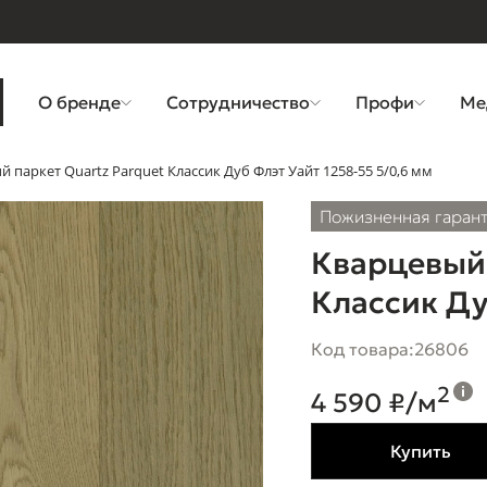
О бренде
Сотрудничество
Профи
Ме
 паркет Quartz Parquet Классик Дуб Флэт Уайт 1258-55 5/0,6 мм
Пожизненная гаран
Кварцевый 
Классик Ду
Код товара:
26806
2
4 590 ₽/м
Купить